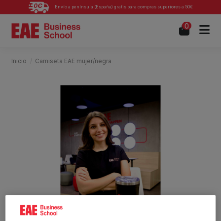
Envío a península (España) gratis para compras superiores a 50€
0
Inicio
Camiseta EAE mujer/negra