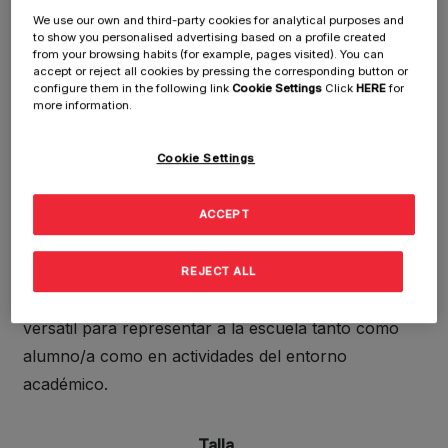
We use our own and third-party cookies for analytical purposes and
to show you personalised advertising based on a profile created
from your browsing habits (for example, pages visited). You can
accept or reject all cookies by pressing the corresponding button or
configure them in the following link
Cookie Settings
Click
HERE
for
Camiseta EAE mujer/negra
more information.
Cookie Settings
Camiseta oficial de EAE Business School: Tu día a
día en EAE, en formato camiseta. Pensada para el
ACCEPT
ritmo diario del campus. Ideal para clases, proyectos
y eventos informales, refleja tu pertenencia a la
REJECT ALL
comunidad EAE con un estilo moderno. Un básico
versátil para representar a la escuela tanto como
alumno/a como en actividades del entorno
académico.
Talla