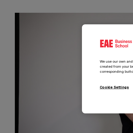
We use our own and t
created from your br
corresponding button
Cookie Settings