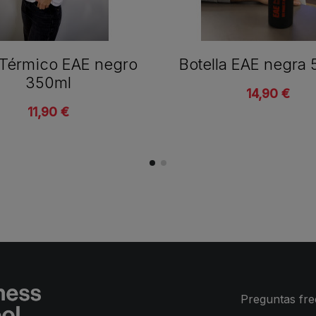
Térmico EAE negro
Botella EAE negra
350ml
14,90 €
11,90 €
Preguntas fr