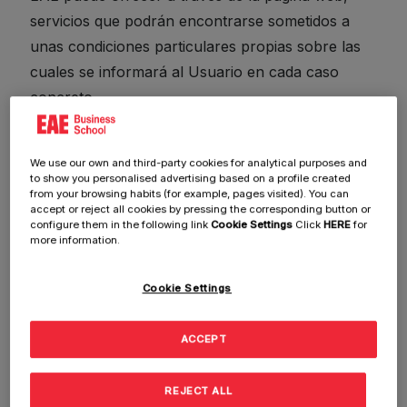
servicios que podrán encontrarse sometidos a
unas condiciones particulares propias sobre las
cuales se informará al Usuario en cada caso
concreto.
3) Acceso a la página web y Contraseñas
We use our own and third-party cookies for analytical purposes and
En general no se exige la previa suscripción o
to show you personalised advertising based on a profile created
from your browsing habits (for example, pages visited). You can
registro como Usuario para el acceso y uso de la
accept or reject all cookies by pressing the corresponding button or
página web, sin perjuicio de que para la utilización
configure them in the following link
Cookie Settings
Click
HERE
for
more information.
de determinados servicios o contenidos de la
misma se deba realizar dicha suscripción o
Cookie Settings
registro.
EAE adopta las medidas técnicas y organizativas
ACCEPT
necesarias para garantizar la protección de los
datos de carácter personal y evitar su alteración,
REJECT ALL