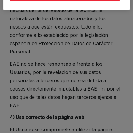
pérdida, tratamiento y/o acceso no autorizado,
habida cuenta del estado de la técnica, la
naturaleza de los datos almacenados y los
riesgos a que están expuestos, todo ello,
conforme a lo establecido por la legislación
española de Protección de Datos de Carácter
Personal.
EAE no se hace responsable frente a los
Usuarios, por la revelación de sus datos
personales a terceros que no sea debida a
causas directamente imputables a EAE , ni por el
uso que de tales datos hagan terceros ajenos a
EAE.
4) Uso correcto de la página web
El Usuario se compromete a utilizar la página